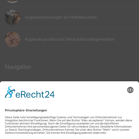
Augenerkrankungen als Notfallsituation
Augenakupunktur bei Netzhauthautdegeneration
Navigation
Kontakt
Impressum
Datenschutz
Bildnachweise